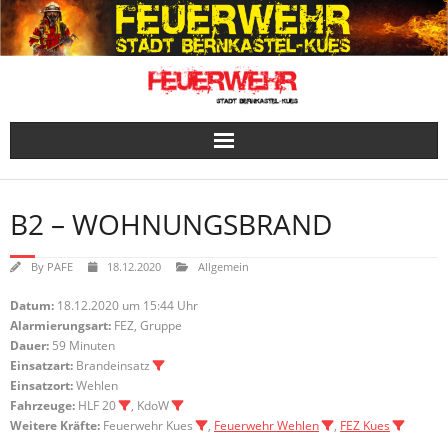
Skip
to
content
B2 – WOHNUNGSBRAND
By
PAFE
18.12.2020
Allgemein
Datum:
18.12.2020 um 15:44 Uhr
Alarmierungsart:
FEZ, Gruppe
Dauer:
59 Minuten
Einsatzart:
Brandeinsatz
Einsatzort:
Wehlen
Fahrzeuge:
HLF 20
, KdoW
Weitere Kräfte:
Feuerwehr Kues
,
Feuerwehr Wehlen
,
FEZ Kues