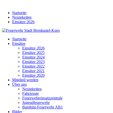
Skip
to
Startseite
content
Neuigkeiten
Einsätze 2026
Startseite
Einsätze
Einsätze 2026
Einsätze 2025
Einsätze 2024
Einsätze 2023
Einsätze 2022
Einsätze 2021
Einsätze 2020
Mitglied werden
Über uns
Neuigkeiten
Fahrzeuge
Feuerwehreinsatzzentrale
Jugendfeuerwehr
Bambini-Feuerwehr AB1
Bilder