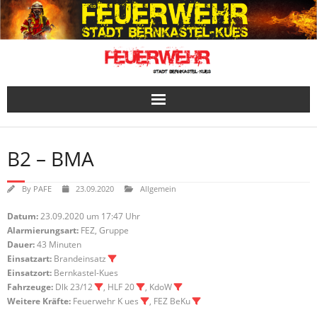
Skip
to
content
B2 – BMA
By
PAFE
23.09.2020
Allgemein
Datum:
23.09.2020 um 17:47 Uhr
Alarmierungsart:
FEZ, Gruppe
Dauer:
43 Minuten
Einsatzart:
Brandeinsatz
Einsatzort:
Bernkastel-Kues
Fahrzeuge:
Dlk 23/12
, HLF 20
, KdoW
Weitere Kräfte:
Feuerwehr K ues
, FEZ BeKu