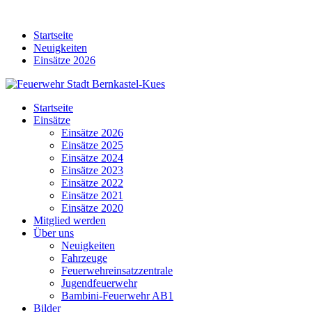
Skip
to
Startseite
content
Neuigkeiten
Einsätze 2026
Startseite
Einsätze
Einsätze 2026
Einsätze 2025
Einsätze 2024
Einsätze 2023
Einsätze 2022
Einsätze 2021
Einsätze 2020
Mitglied werden
Über uns
Neuigkeiten
Fahrzeuge
Feuerwehreinsatzzentrale
Jugendfeuerwehr
Bambini-Feuerwehr AB1
Bilder