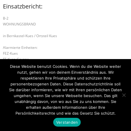
Einsatzbericht:
B-2
WOHNUNGSBRAND
in Bernkastel-Kues / Ortsteil Kues
Alarmierte Einheiten:
FEZ-Kues
FF-Kues-Gruppe
WL-Bernkastel-Kues
Diese Website benutzt Cookies. Wenn du die Website weiter
nutzt, gehen wir von deinem Einverständnis aus. Wir
B-1 RAUCHENTWICKLUNG IM FREIEN
respektieren Ihre Privatsphäre und schützen Ihre
personenbezogenen Daten. Diese Datenschutzrichtlinie soll
B-2 RAUCHWARNMELDER
Sie darüber informieren, wie wir mit Ihren persönlichen Daten
umgehen, wenn Sie unsere Webseite besuchen. Das gilt
unabhängig davon, von wo aus Sie zu uns kommen. Sie
erhalten außerdem Informationen über Ihre
Startseite
Einsätze
Mitglied werden
Über uns
Bilder
Persönlichkeitsrechte und wie das Gesetz Sie schützt.
Kontakt
Verstanden
Theme by
Think Up Themes Ltd
. Powered by
WordPress
.