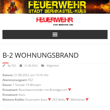
Skip
to
content
B-2 WOHNUNGSBRAND
By
FE2
21.08.2022
Allgemein
Datum:
21.08.2022 um 13:16 Uhr
Alarmierungsart:
FEZ
Dauer:
1 Stunde 19 Minuten
Einsatzart:
Rauchwarnmelder mit Brandgeruch
Einsatzort:
Kues
Weitere Kräfte:
Feuerwehr Kues
, FEZ BeKu
, Wehrleiter