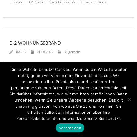
Einheiten: FEZ-Kues FF-Kues-Gruppe WL-Bernkastel-Kues
B-2 WOHNUNGSBRAND
By
FE2
21.08.2022
Allgemein
B-2 WOHNUNGSBRAND in Bernkastel-Kues / Ortsteil Kues Alarmierte
Diese Website benutzt Cookies. Wenn du die Website weiter
Einheiten: FEZ-Kues FF-Kues-Gruppe WL-Bernkastel-Kues
nutzt, gehen wir von deinem Einverständnis aus. Wir
respektieren Ihre Privatsphäre und schützen Ihre
personenbezogenen Daten. Diese Datenschutzrichtlinie soll
Sie darüber informieren, wie wir mit Ihren persönlichen Daten
umgehen, wenn Sie unsere Webseite besuchen. Das gilt
unabhängig davon, von wo aus Sie zu uns kommen. Sie
Startseite
Einsätze
Mitglied werden
Über uns
Bilder
erhalten außerdem Informationen über Ihre
Kontakt
Persönlichkeitsrechte und wie das Gesetz Sie schützt.
Theme by
Think Up Themes Ltd
. Powered by
WordPress
.
Verstanden