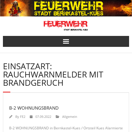
Skip
to
content
EINSATZART:
RAUCHWARNMELDER MIT
BRANDGERUCH
B-2 WOHNUNGSBRAND
By
FE2
07.09.2022
Allgemein
B-2 WOHNUNGSBRAND in Bernkastel-Kues / Ortsteil Kues Alarmierte