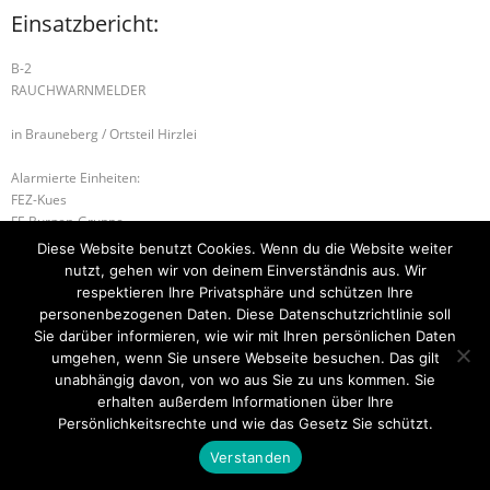
Einsatzbericht:
B-2
RAUCHWARNMELDER
in Brauneberg / Ortsteil Hirzlei
Alarmierte Einheiten:
FEZ-Kues
FF-Burgen-Gruppe
WL-Bernkastel-Kues
Diese Website benutzt Cookies. Wenn du die Website weiter
nutzt, gehen wir von deinem Einverständnis aus. Wir
W-2 WASSERRETTUNG
S-1 SONDERLAGE
respektieren Ihre Privatsphäre und schützen Ihre
personenbezogenen Daten. Diese Datenschutzrichtlinie soll
Sie darüber informieren, wie wir mit Ihren persönlichen Daten
umgehen, wenn Sie unsere Webseite besuchen. Das gilt
unabhängig davon, von wo aus Sie zu uns kommen. Sie
Startseite
Einsätze
Mitglied werden
Über uns
Bilder
Kontakt
erhalten außerdem Informationen über Ihre
Persönlichkeitsrechte und wie das Gesetz Sie schützt.
Theme by
Think Up Themes Ltd
. Powered by
WordPress
.
Verstanden