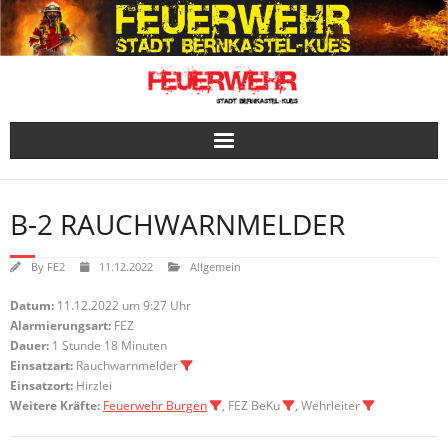
Skip
to
content
B-2 RAUCHWARNMELDER
By
FE2
11.12.2022
Allgemein
Datum:
11.12.2022 um 9:27 Uhr
Alarmierungsart:
FEZ
Dauer:
1 Stunde 18 Minuten
Einsatzart:
Rauchwarnmelder
Einsatzort:
Hirzlei
Weitere Kräfte:
Feuerwehr Burgen
, FEZ BeKu
, Wehrleiter