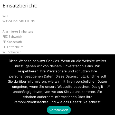
Einsatzbericht:
W-2
WASSER-/EISRETTUNG
Alarmierte Einheiten:
FEZ-Schweich
FF-Klüsserath
FF-Trittenheim
WL-Schweich
FF-Neumagen-Dhron-Zug
Diese Website benutzt Cookies. Wenn du die Website weiter
WL-Bernkastel-Kues
nutzt, gehen wir von deinem Einverständnis aus. Wir
PE TR# 16 Schweich
respektieren Ihre Privatsphäre und schützen Ihre
personenbezogenen Daten. Diese Datenschutzrichtlinie soll
S-1 SONDERLAGE
B-2 RAUCHWARNMELDER
Sie darüber informieren, wie wir mit Ihren persönlichen Daten
umgehen, wenn Sie unsere Webseite besuchen. Das gilt
unabhängig davon, von wo aus Sie zu uns kommen. Sie
erhalten außerdem Informationen über Ihre
Startseite
Einsätze
Mitglied werden
Über uns
Bilder
Persönlichkeitsrechte und wie das Gesetz Sie schützt.
Kontakt
Verstanden
Theme by
Think Up Themes Ltd
. Powered by
WordPress
.