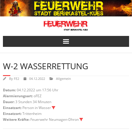
Skip
to
content
W-2 WASSERRETTUNG
By
FE2
04.12.2022
Allgemein
Datum:
04.12.2022 um 17:56 Uhr
Alarmierungsart:
oFEZ
Dauer:
3 Stunden 34 Minuten
Einsatzart:
Person in Wasser
Einsatzort:
Trittenheim
Weitere Kräfte:
Feuerwehr Neumagen-Dhron