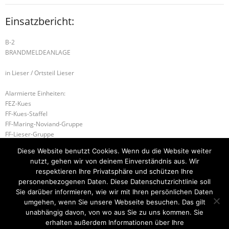
Einsatzbericht:
B-2
BRANDMELDEANLAGE
in Lieser / Ortsteil Lieser
Alarmierte Einheiten:
FEZ-Kues
FF-Kues-Staffel
FF-Maring-Noviand-Gruppe
FF-Lieser-Gruppe
Führungsstaffel-BeKu
Diese Website benutzt Cookies. Wenn du die Website weiter
BeKu WL
nutzt, gehen wir von deinem Einverständnis aus. Wir
respektieren Ihre Privatsphäre und schützen Ihre
B-2 BRAND 2
H-2 UNTERSTÜTZUNG RETTUNGSDIENST
personenbezogenen Daten. Diese Datenschutzrichtlinie soll
Sie darüber informieren, wie wir mit Ihren persönlichen Daten
umgehen, wenn Sie unsere Webseite besuchen. Das gilt
unabhängig davon, von wo aus Sie zu uns kommen. Sie
erhalten außerdem Informationen über Ihre
Startseite
Einsätze
Mitglied werden
Über uns
Bilder