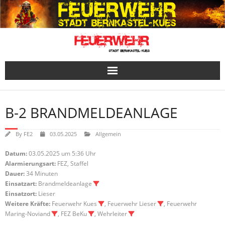
Skip
to
content
B-2 BRANDMELDEANLAGE
By
FE2
03.05.2025
Allgemein
Datum:
03.05.2025 um 5:36 Uhr
Alarmierungsart:
FEZ, Staffel
Dauer:
34 Minuten
Einsatzart:
Brandmeldeanlage
Einsatzort:
Lieser
Weitere Kräfte:
Feuerwehr Kues
, Feuerwehr Lieser
, Feuerwehr
Maring-Noviand
, FEZ BeKu
, Wehrleiter