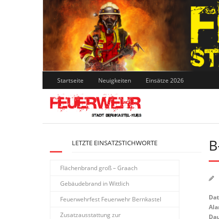
Skip
to
content
Startseite
Neuigkeiten
Einsätze 2026
B
LETZTE EINSATZSTICHWORTE
Flächenbrand groß – Graach
Gebäudebrand in Wittlich
Da
Feuerwehrfest Feuerwehr Bernkastel
Ala
Zusatzausstattung zur
Dau