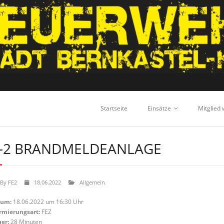
Startseite
Einsätze
Mitglied
-2 BRANDMELDEANLAGE
By
FE2
18.06.2022
Allgemein
tum:
18.06.2022 um 16:30 Uhr
rmierungsart:
FEZ
er:
28 Minuten