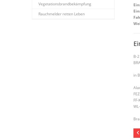
Vegetationsbrandbekämpfung
Ein
Ein
Rauchmelder retten Leben
Fah
Wei
Ei
B-2
BR
in 
Ala
FEZ
FF-
WL-
Bra