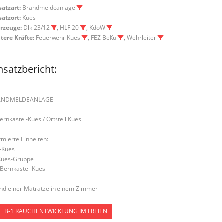
satzart:
Brandmeldeanlage
satzort:
Kues
rzeuge:
Dlk 23/12
, HLF 20
, KdoW
tere Kräfte:
Feuerwehr Kues
, FEZ BeKu
, Wehrleiter
nsatzbericht:
ANDMELDEANLAGE
Bernkastel-Kues / Ortsteil Kues
rmierte Einheiten:
-Kues
Kues-Gruppe
Bernkastel-Kues
nd einer Matratze in einem Zimmer
B-1 RAUCHENTWICKLUNG IM FREIEN