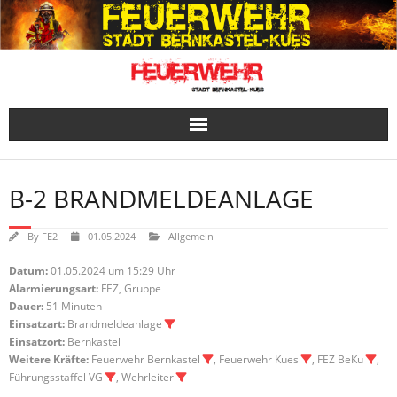
Skip
to
content
B-2 BRANDMELDEANLAGE
By
FE2
01.05.2024
Allgemein
Datum:
01.05.2024 um 15:29 Uhr
Alarmierungsart:
FEZ, Gruppe
Dauer:
51 Minuten
Einsatzart:
Brandmeldeanlage
Einsatzort:
Bernkastel
Weitere Kräfte:
Feuerwehr Bernkastel
, Feuerwehr Kues
, FEZ BeKu
,
Führungsstaffel VG
, Wehrleiter