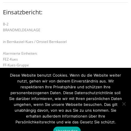
Einsatzbericht:
B-2
BRANDMELDEANLAGE
in Bernkastel-Kues / Ortsteil Bernkastel
Alarmierte Einheiten:
FEZ-Kues
FF-Kues-Gruppe
FF-Bernkastel-Gruppe
Diese Website benutzt Cookies. Wenn du die Website weiter
Führungsstaffel-BeKu
nutzt, gehen wir von deinem Einverständnis aus. Wir
BeKu WL
respektieren Ihre Privatsphäre und schützen Ihre
personenbezogenen Daten. Diese Datenschutzrichtlinie soll
H-1 TIERRETTUNG
H-1 ABSICHERUNG
Sie darüber informieren, wie wir mit Ihren persönlichen Daten
umgehen, wenn Sie unsere Webseite besuchen. Das gilt
unabhängig davon, von wo aus Sie zu uns kommen. Sie
erhalten außerdem Informationen über Ihre
Startseite
Einsätze
Mitglied werden
Über uns
Bilder
Persönlichkeitsrechte und wie das Gesetz Sie schützt.
Kontakt
Verstanden