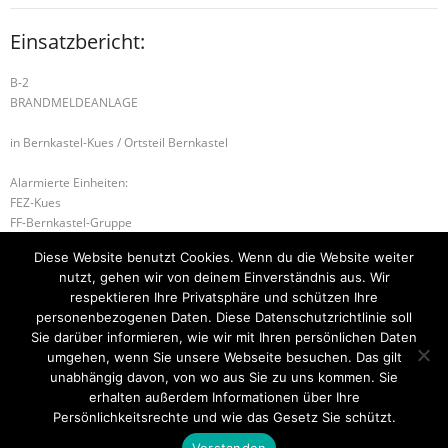
Einsatzbericht:
B-2
BRANDMELDEANLAGE
in Bernkastel-Kues / Ortsteil Bernkastel
Alarmierte Einheiten:
FEZ-Kues
FF-Bernkastel-Gruppe
Führungsstaffel-BeKu
Diese Website benutzt Cookies. Wenn du die Website weiter
BeKu WL
nutzt, gehen wir von deinem Einverständnis aus. Wir
Kues-Gruppe
respektieren Ihre Privatsphäre und schützen Ihre
personenbezogenen Daten. Diese Datenschutzrichtlinie soll
H-2 Hilfeleistung
B-2 WOHNUNGSBRAND
Sie darüber informieren, wie wir mit Ihren persönlichen Daten
umgehen, wenn Sie unsere Webseite besuchen. Das gilt
unabhängig davon, von wo aus Sie zu uns kommen. Sie
erhalten außerdem Informationen über Ihre
Startseite
Einsätze
Mitglied werden
Über uns
Bilder
Persönlichkeitsrechte und wie das Gesetz Sie schützt.
Kontakt
Verstanden