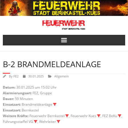
Skip
to
content
B-2 BRANDMELDEANLAGE
By
FE2
30.01.2025
Allgemein
Datum:
30.01.2025 um 15:02 Uhr
Alarmierungsart:
FEZ, Gruppe
Dauer:
59 Minuten
Einsatzart:
Brandmeldeanlage
Einsatzort:
Bernkastel
Weitere Kräfte:
Feuerwehr Bernkastel
, Feuerwehr Kues
, FEZ BeKu
,
Führungsstaffel VG
, Wehrleiter