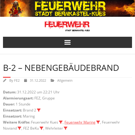
Skip
to
content
B-2 – NEBENGEBÄUDEBRAND
By
FE2
31.12.2022
Allgemein
Datum:
31.12.2022 um 22:21 Uhr
Alarmierungsart:
FEZ, Gruppe
Dauer:
1 Stunde
Einsatzart:
Brand 2
Einsatzort:
Maring
Weitere Kräfte:
Feuerwehr Kues
,
Feuerwehr Maring
, Feuerwehr
Noviand
, FEZ BeKu
, Wehrleiter