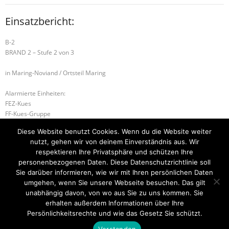
Einsatzbericht:
B-2
BRAND 2 – Stufe 2 von 3
in Maring-Noviand / Ortsteil Maring
Alarmierte Einheiten:
FEZ-Kues
FF-Kues-Gruppe
FF-Noviand-Gruppe
Diese Website benutzt Cookies. Wenn du die Website weiter
FF-Maring
nutzt, gehen wir von deinem Einverständnis aus. Wir
WL-Bernkastel-Kues
respektieren Ihre Privatsphäre und schützen Ihre
personenbezogenen Daten. Diese Datenschutzrichtlinie soll
H-2 VERKEHRSUNFALL
B-2 BRANDMELDEANLAGE
Sie darüber informieren, wie wir mit Ihren persönlichen Daten
umgehen, wenn Sie unsere Webseite besuchen. Das gilt
unabhängig davon, von wo aus Sie zu uns kommen. Sie
erhalten außerdem Informationen über Ihre
Startseite
Einsätze
Mitglied werden
Über uns
Bilder
Persönlichkeitsrechte und wie das Gesetz Sie schützt.
Kontakt
Verstanden