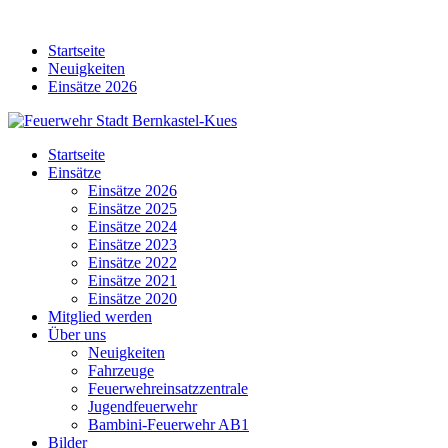
Skip
to
Startseite
content
Neuigkeiten
Einsätze 2026
Startseite
Einsätze
Einsätze 2026
Einsätze 2025
Einsätze 2024
Einsätze 2023
Einsätze 2022
Einsätze 2021
Einsätze 2020
Mitglied werden
Über uns
Neuigkeiten
Fahrzeuge
Feuerwehreinsatzzentrale
Jugendfeuerwehr
Bambini-Feuerwehr AB1
Bilder