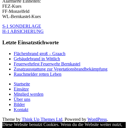
Alarmierte Einheiten:
FEZ-Kues
FF-Monzelfeld
WL-Bernkastel-Kues
S-1 SONDERLAGE
H-1 ABSICHERUNG
Letzte Einsatzstichworte
Flächenbrand groß – Graach
Gebäudebrand in Wittlich
Feuerwehrfest Feuerwehr Bernkastel
Zusatzausstattung zur Vegetationsbrandbekämpfung
Rauchmelder retten Leben
Startseite
Einsätze
Mitglied werden
Über uns
Bilder
Kontakt
Theme by
Think Up Themes Ltd
. Powered by
WordPress
.
Diese Website benutzt Cookies. Wenn du die Website weiter nutzt,