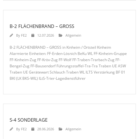
B-2 FLÄCHENBRAND – GROSS
By
FE2
12.07.2026
Allgemein
B-2 FLÄCHENBRAND – GROSS in Kinheim / Ortsteil Kinheim
Alarmierte Einheiten: FF-Erden-Lösnich BeKu WL FF-Kinheim-Gruppe
FF-Kinheim-Zug FF-Kröv-Zug FF-Wolf FF-Traben-Trarbach-Zug FF-
Bengel-Zug FF-Bausendorf Führungsstaffel-Tra-Tra Traben UE ASW
Traben UE Gerätewart Schlauch Traben WL ILTS Verstärkung BF 01
BKI (LK BKS-WIL) ILtS-Trier-Lagedienstführer
S-4 SONDERLAGE
By
FE2
28.06.2026
Allgemein