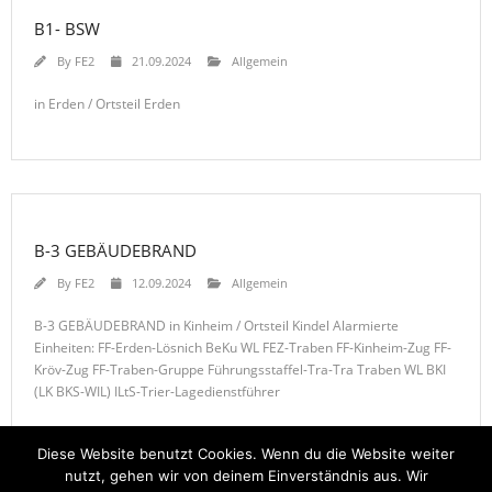
B1- BSW
By
FE2
21.09.2024
Allgemein
in Erden / Ortsteil Erden
B-3 GEBÄUDEBRAND
By
FE2
12.09.2024
Allgemein
B-3 GEBÄUDEBRAND in Kinheim / Ortsteil Kindel Alarmierte
Einheiten: FF-Erden-Lösnich BeKu WL FEZ-Traben FF-Kinheim-Zug FF-
Kröv-Zug FF-Traben-Gruppe Führungsstaffel-Tra-Tra Traben WL BKI
(LK BKS-WIL) ILtS-Trier-Lagedienstführer
Diese Website benutzt Cookies. Wenn du die Website weiter
nutzt, gehen wir von deinem Einverständnis aus. Wir