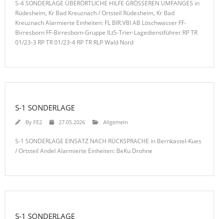
S-4 SONDERLAGE ÜBERÖRTLICHE HILFE GRÖSSEREN UMFANGES in
Rüdesheim, Kr Bad Kreuznach / Ortsteil Rüdesheim, Kr Bad
Kreuznach Alarmierte Einheiten: FL BIR.VBI AB Löschwasser FF-
Birresborn FF-Birresborn-Gruppe ILtS-Trier-Lagedienstführer RP TR
01/23-3 RP TR 01/23-4 RP TR RLP Wald Nord
S-1 SONDERLAGE
By
FE2
27.05.2026
Allgemein
S-1 SONDERLAGE EINSATZ NACH RÜCKSPRACHE in Bernkastel-Kues
/ Ortsteil Andel Alarmierte Einheiten: BeKu Drohne
S-1 SONDERLAGE