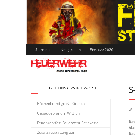
Skip
to
content
Startseite
Neuigkeiten
Einsätze 2026
S
LETZTE EINSATZSTICHWORTE
Flächenbrand groß – Graach
Gebäudebrand in Wittlich
Da
Feuerwehrfest Feuerwehr Bernkastel
Ala
Zusatzausstattung zur
Dau