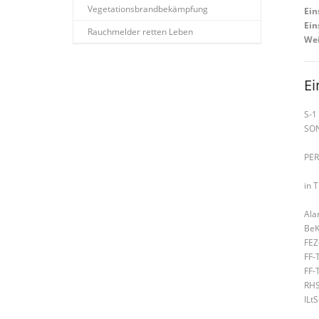
Vegetationsbrandbekämpfung
Ein
Ein
Rauchmelder retten Leben
Wei
Ei
S-1
SO
PE
in 
Ala
BeK
FEZ
FF-
FF-
RHS
ILt