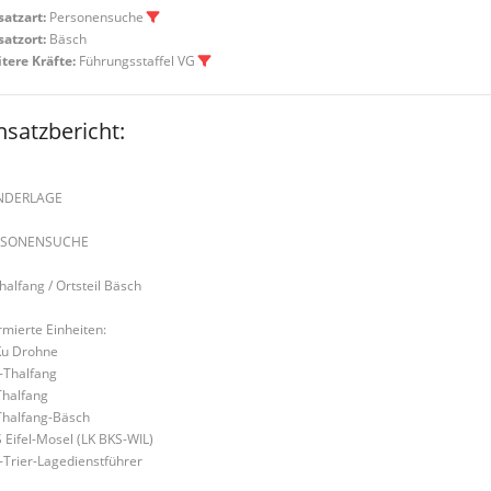
satzart:
Personensuche
satzort:
Bäsch
tere Kräfte:
Führungsstaffel VG
nsatzbericht:
NDERLAGE
RSONENSUCHE
Thalfang / Ortsteil Bäsch
rmierte Einheiten:
u Drohne
-Thalfang
Thalfang
Thalfang-Bäsch
 Eifel-Mosel (LK BKS-WIL)
S-Trier-Lagedienstführer