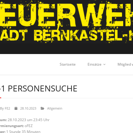
Startseite
Einsätze
Mitglied
-1 PERSONENSUCHE
By
FE2
28.10.2023
Allgemein
tum:
28.10.2023 um 23:45 Uhr
rmierungsart:
oFEZ
er:
1 Stunde 35 Minuten