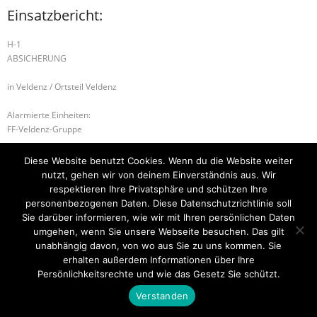
Einsatzbericht:
H-1
ABSICHERUNG
in Veldenz / Ortsteil Veldenz
Alarmierte Einheiten:
FF-Veldenz-Gruppe
H-1 ABSICHERUNG
H-2 UNTERSTÜTZUNG RETTUNGSDIENST
Diese Website benutzt Cookies. Wenn du die Website weiter
nutzt, gehen wir von deinem Einverständnis aus. Wir
respektieren Ihre Privatsphäre und schützen Ihre
personenbezogenen Daten. Diese Datenschutzrichtlinie soll
Sie darüber informieren, wie wir mit Ihren persönlichen Daten
Startseite
Einsätze
Mitglied werden
Über uns
Bilder
Kontakt
umgehen, wenn Sie unsere Webseite besuchen. Das gilt
unabhängig davon, von wo aus Sie zu uns kommen. Sie
Theme by
Think Up Themes Ltd
. Powered by
WordPress
.
erhalten außerdem Informationen über Ihre
Persönlichkeitsrechte und wie das Gesetz Sie schützt.
Verstanden