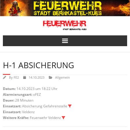
Skip
to
content
H-1 ABSICHERUNG
By
FE2
14.10.2023
Allgemein
Datum:
14.10.2023 um 18:22 Uhr
Alarmierungsart:
oFEZ
Dauer:
28 Minuten
Einsatzart:
Absicherung Gefahrenstelle
Einsatzort:
Veldenz
Weitere Kräfte:
Feuerwehr Veldenz