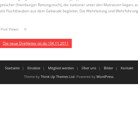
getücher (Hamburger Rettungstuch), die stationär unter den Matratzen liegen, a
tels Fluchthauben aus dem Gebäude begleitet. Die Wehrleitung und Wehrführung
Post Views:
0
Die neue Drehleiter ist da ! 04.11.2011
Startseite
Einsätze
Mitglied werden
Über uns
Bilder
Kontakt
Theme by
Think Up Themes Ltd
. Powered by
WordPress
.