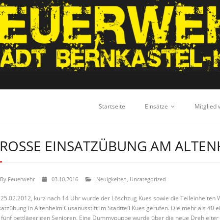
Startseite
Einsätze
Mitglied
ROSSE EINSATZÜBUNG AM ALTENH
By
Feuerwehr
03.10.2016
Neuigkeiten
,
Uncategorized
25.02.2012, kurz nach 14 Uhr wurde der Löschzug Kues sowie die Teileinheiten 
satzübung in Altenheim Cusanusstift im Stadtteil Kues gerufen. Die mehr als 40 e
 fünf bettlägerigen Senioren. Eine Dummypuppe wurde über die neue Drehleiter g