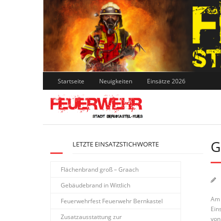
Skip
to
content
Startseite
Neuigkeiten
Einsätze 2026
G
LETZTE EINSATZSTICHWORTE
Flächenbrand groß – Graach
Gebäudebrand in Wittlich
Am 
Feuerwehrfest Feuerwehr Bernkastel
Ein
Zusatzausstattung zur
von