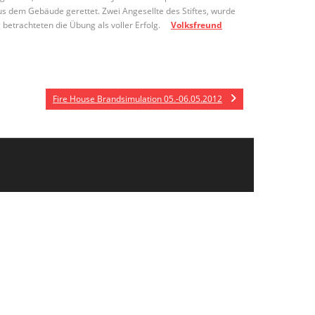
us dem Gebäude gerettet. Zwei Angesellte des Stiftes, wurde
 betrachteten die Übung als voller Erfolg.
Volksfreund
Fire House Brandsimulation 05.-06.05.2012