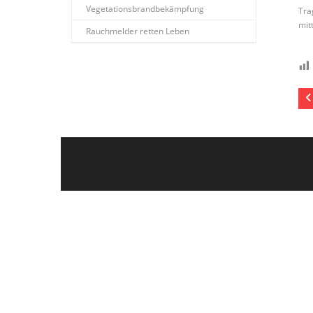
Vegetationsbrandbekämpfung
Tra
mit
Rauchmelder retten Leben