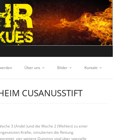
 werden
Über uns
Bilder
Kontakt
EIM CUSANUSSTIFT
Wache 3 (Andel )und die Wache 2 (Wehlen) zu einer
ingesetzten Kräfte, simulierten die Rettung
erettet, vier weitere Dummys sind über spezielle