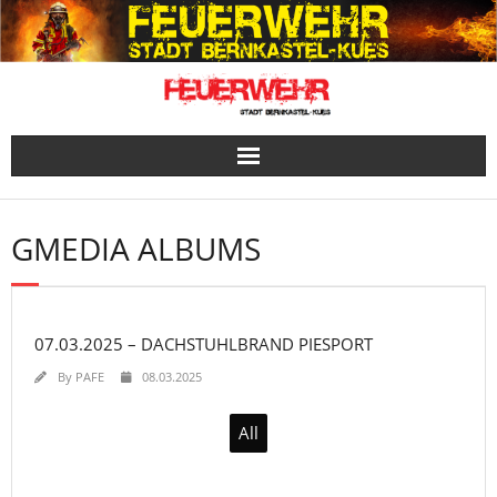
Skip
to
content
GMEDIA ALBUMS
07.03.2025 – DACHSTUHLBRAND PIESPORT
By
PAFE
08.03.2025
All