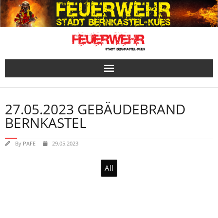
Skip
to
content
27.05.2023 GEBÄUDEBRAND
BERNKASTEL
By
PAFE
29.05.2023
All