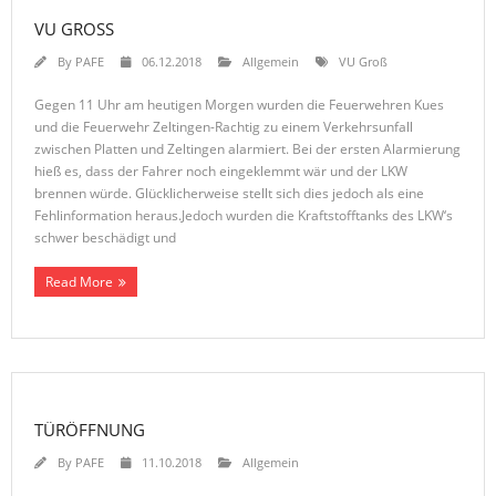
VU GROSS
By
PAFE
06.12.2018
Allgemein
VU Groß
Gegen 11 Uhr am heutigen Morgen wurden die Feuerwehren Kues
und die Feuerwehr Zeltingen-Rachtig zu einem Verkehrsunfall
zwischen Platten und Zeltingen alarmiert. Bei der ersten Alarmierung
hieß es, dass der Fahrer noch eingeklemmt wär und der LKW
brennen würde. Glücklicherweise stellt sich dies jedoch als eine
Fehlinformation heraus.Jedoch wurden die Kraftstofftanks des LKW‘s
schwer beschädigt und
Read More
TÜRÖFFNUNG
By
PAFE
11.10.2018
Allgemein