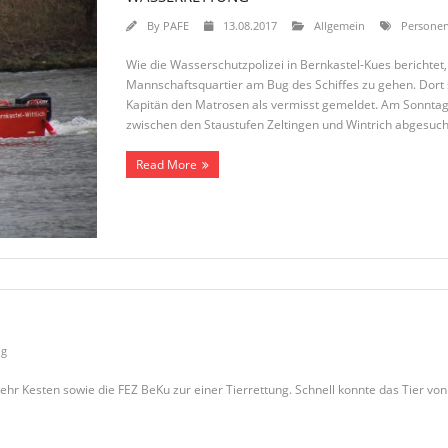
By
PAFE
13.08.2017
Allgemein
Personen
Wie die Wasserschutzpolizei in Bernkastel-Kues berichte
Mannschaftsquartier am Bug des Schiffes zu gehen. Dort
Kapitän den Matrosen als vermisst gemeldet. Am Sonntag
zwischen den Staustufen Zeltingen und Wintrich abgesuch
Read More
ng
rwehr Kesten sowie die FEZ BeKu zur einer Tierrettung. Schnell konnte das Tier 