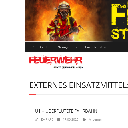
Skip
to
content
Startseite
Neuigkeiten
Einsätze 2026
EXTERNES EINSATZMITTEL
U1 – ÜBERFLUTETE FAHRBAHN
By
PAFE
17.06.2020
Allgemein