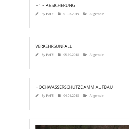
H1 – ABSICHERUNG
By
PAFE
01.03.2019
Allgemein
VERKEHRSUNFALL
By
PAFE
05.10.2018
Allgemein
HOCHWASSERSCHUTZDAMM AUFBAU
By
PAFE
04.01.2018
Allgemein