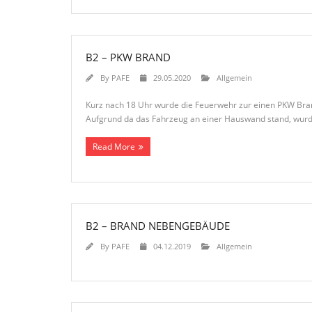
B2 – PKW BRAND
By
PAFE
29.05.2020
Allgemein
Kurz nach 18 Uhr wurde die Feuerwehr zur einen PKW Bran
Aufgrund da das Fahrzeug an einer Hauswand stand, wurde
Read More
B2 – BRAND NEBENGEBÄUDE
By
PAFE
04.12.2019
Allgemein