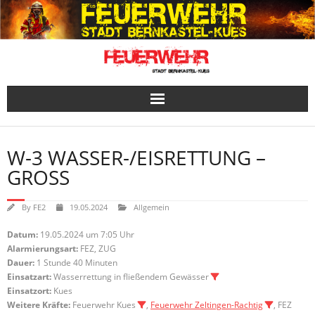
Skip
to
content
W-3 WASSER-/EISRETTUNG –
GROSS
By
FE2
19.05.2024
Allgemein
Datum:
19.05.2024 um 7:05 Uhr
Alarmierungsart:
FEZ, ZUG
Dauer:
1 Stunde 40 Minuten
Einsatzart:
Wasserrettung in fließendem Gewässer
Einsatzort:
Kues
Weitere Kräfte:
Feuerwehr Kues
,
Feuerwehr Zeltingen-Rachtig
, FEZ