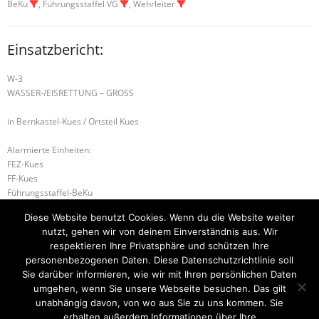
BeKu
, Führungsstaffel VG
, Wehrleiter
Einsatzbericht:
W-3
WASSER-/EISRETTUNG – GROSS
in Bernkastel-Kues / Ortsteil Kues
Alarmierte Einheiten:
FEZ-Kues
FF-Kues
Führungsstaffel-BeKu
BeKu WL
Diese Website benutzt Cookies. Wenn du die Website weiter
BKI (LK BKS-WIL)
nutzt, gehen wir von deinem Einverständnis aus. Wir
ILtS-Trier-Lagedienstführer
respektieren Ihre Privatsphäre und schützen Ihre
personenbezogenen Daten. Diese Datenschutzrichtlinie soll
U-2 WASSER IN GEBÄUDE
W-1 HOCHWASSER
Sie darüber informieren, wie wir mit Ihren persönlichen Daten
umgehen, wenn Sie unsere Webseite besuchen. Das gilt
unabhängig davon, von wo aus Sie zu uns kommen. Sie
erhalten außerdem Informationen über Ihre