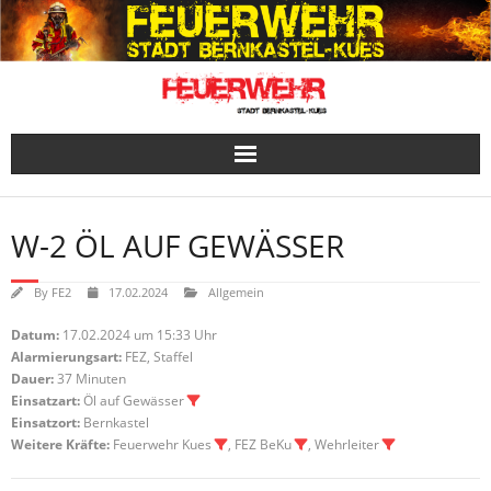
Skip
to
content
W-2 ÖL AUF GEWÄSSER
By
FE2
17.02.2024
Allgemein
Datum:
17.02.2024 um 15:33 Uhr
Alarmierungsart:
FEZ, Staffel
Dauer:
37 Minuten
Einsatzart:
Öl auf Gewässer
Einsatzort:
Bernkastel
Weitere Kräfte:
Feuerwehr Kues
, FEZ BeKu
, Wehrleiter