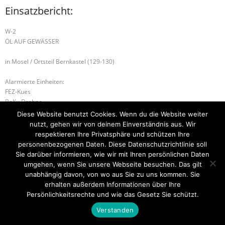
Einsatzbericht:
W-2
ÖL AUF GEWÄSSER
in Mosel / Ortsteil Bernkastel (129-130)
Alarmierte Einheiten:
FEZ-Kues
BeKu Drohne
Diese Website benutzt Cookies. Wenn du die Website weiter
B-2 BRANDMELDEANLAGE
S-1 SONDERLAGE
nutzt, gehen wir von deinem Einverständnis aus. Wir
respektieren Ihre Privatsphäre und schützen Ihre
personenbezogenen Daten. Diese Datenschutzrichtlinie soll
Sie darüber informieren, wie wir mit Ihren persönlichen Daten
umgehen, wenn Sie unsere Webseite besuchen. Das gilt
Startseite
Einsätze
Mitglied werden
Über uns
Bilder
Kontakt
unabhängig davon, von wo aus Sie zu uns kommen. Sie
erhalten außerdem Informationen über Ihre
Theme by
Think Up Themes Ltd
. Powered by
WordPress
.
Persönlichkeitsrechte und wie das Gesetz Sie schützt.
Verstanden