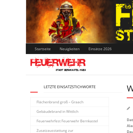
Skip
to
content
Startseite
Neuigkeiten
Einsätze 2026
W
LETZTE EINSATZSTICHWORTE
Flächenbrand groß – Graach
Gebäudebrand in Wittlich
Da
Feuerwehrfest Feuerwehr Bernkastel
Ala
Zusatzausstattung zur
Dau