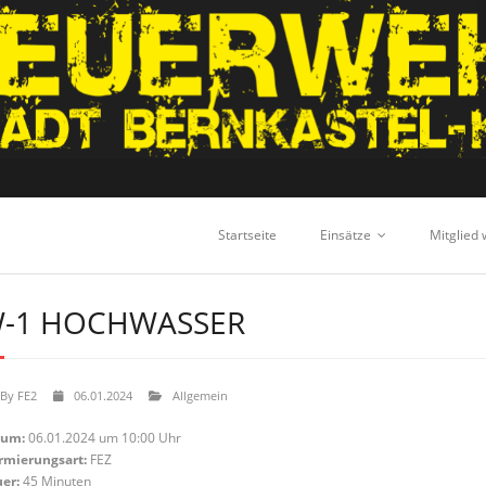
Startseite
Einsätze
Mitglied
-1 HOCHWASSER
By
FE2
06.01.2024
Allgemein
tum:
06.01.2024 um 10:00 Uhr
rmierungsart:
FEZ
er:
45 Minuten