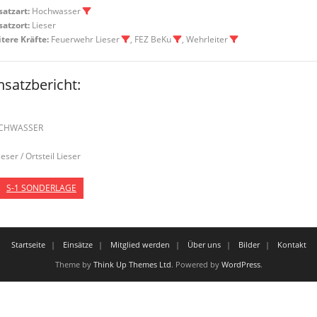
satzart:
Hochwasser
satzort:
Lieser
tere Kräfte:
Feuerwehr Lieser
, FEZ BeKu
, Wehrleiter
nsatzbericht:
1
CHWASSER
ieser / Ortsteil Lieser
S-1 SONDERLAGE
Startseite
Einsätze
Mitglied werden
Über uns
Bilder
Kontakt
Theme by
Think Up Themes Ltd
. Powered by
WordPress
.