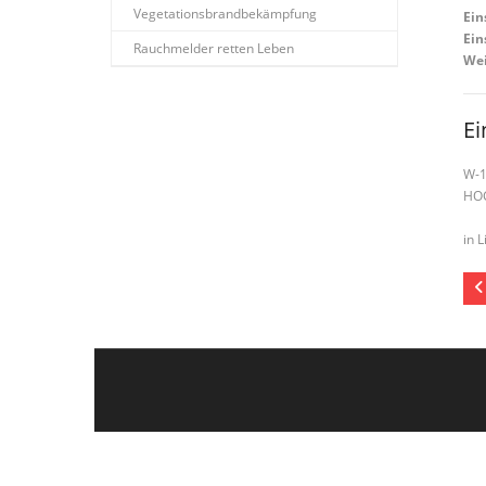
Vegetationsbrandbekämpfung
Ein
Ein
Rauchmelder retten Leben
Wei
Ei
W-
HO
in L