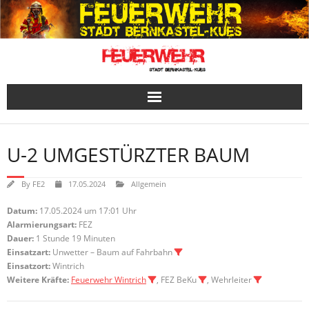
Skip
to
content
U-2 UMGESTÜRZTER BAUM
By
FE2
17.05.2024
Allgemein
Datum:
17.05.2024 um 17:01 Uhr
Alarmierungsart:
FEZ
Dauer:
1 Stunde 19 Minuten
Einsatzart:
Unwetter – Baum auf Fahrbahn
Einsatzort:
Wintrich
Weitere Kräfte:
Feuerwehr Wintrich
, FEZ BeKu
, Wehrleiter