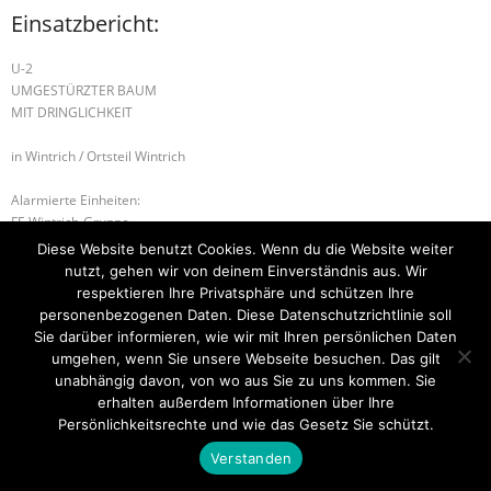
Einsatzbericht:
U-2
UMGESTÜRZTER BAUM
MIT DRINGLICHKEIT
in Wintrich / Ortsteil Wintrich
Alarmierte Einheiten:
FF-Wintrich-Gruppe
BeKu WL
Diese Website benutzt Cookies. Wenn du die Website weiter
nutzt, gehen wir von deinem Einverständnis aus. Wir
W-1 HOCHWASSER
W-1 HOCHWASSER
respektieren Ihre Privatsphäre und schützen Ihre
personenbezogenen Daten. Diese Datenschutzrichtlinie soll
Sie darüber informieren, wie wir mit Ihren persönlichen Daten
umgehen, wenn Sie unsere Webseite besuchen. Das gilt
unabhängig davon, von wo aus Sie zu uns kommen. Sie
Startseite
Einsätze
Mitglied werden
Über uns
Bilder
Kontakt
erhalten außerdem Informationen über Ihre
Persönlichkeitsrechte und wie das Gesetz Sie schützt.
Theme by
Think Up Themes Ltd
. Powered by
WordPress
.
Verstanden