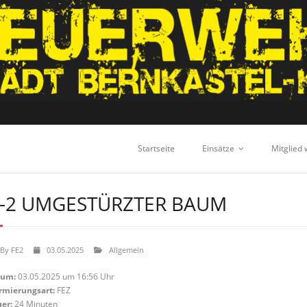
Startseite
Einsätze
Mitglied
-2 UMGESTÜRZTER BAUM
By
FE2
03.05.2025
Allgemein
tum:
03.05.2025 um 16:56 Uhr
rmierungsart:
FEZ
er:
24 Minuten