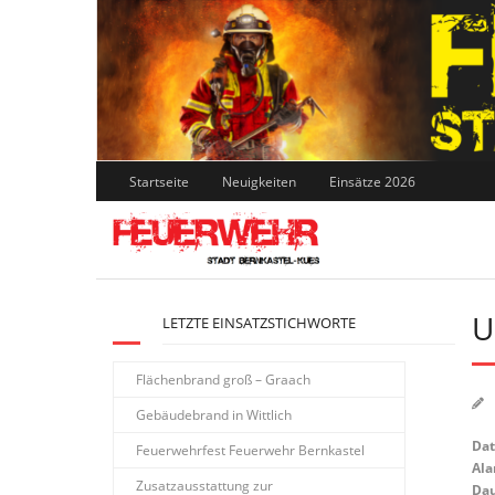
Skip
to
content
Startseite
Neuigkeiten
Einsätze 2026
U
LETZTE EINSATZSTICHWORTE
Flächenbrand groß – Graach
Gebäudebrand in Wittlich
Da
Feuerwehrfest Feuerwehr Bernkastel
Ala
Zusatzausstattung zur
Dau