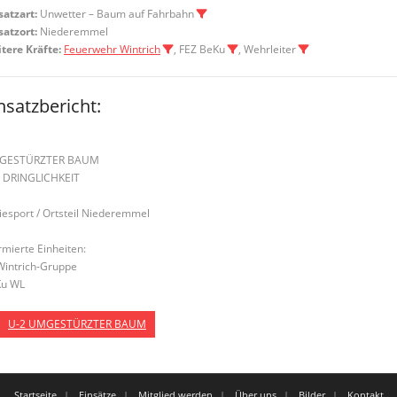
satzart:
Unwetter – Baum auf Fahrbahn
satzort:
Niederemmel
tere Kräfte:
Feuerwehr Wintrich
, FEZ BeKu
, Wehrleiter
nsatzbericht:
GESTÜRZTER BAUM
 DRINGLICHKEIT
Piesport / Ortsteil Niederemmel
rmierte Einheiten:
Wintrich-Gruppe
u WL
U-2 UMGESTÜRZTER BAUM
Startseite
Einsätze
Mitglied werden
Über uns
Bilder
Kontakt