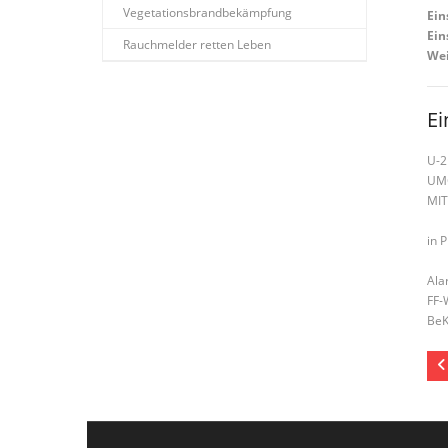
Vegetationsbrandbekämpfung
Ein
Ein
Rauchmelder retten Leben
Wei
Ei
U-2
UM
MIT
in 
Ala
FF-
BeK