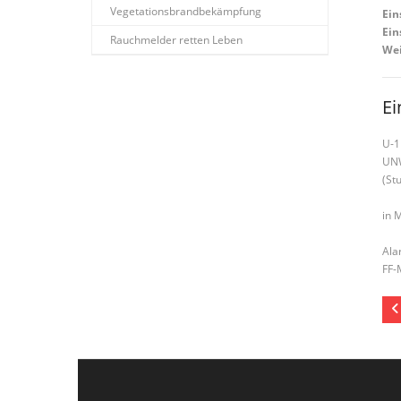
Vegetationsbrandbekämpfung
Ein
Ein
Rauchmelder retten Leben
Wei
Ei
U-1
UN
(St
in 
Ala
FF-