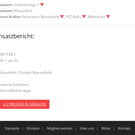
satzart:
Unwetterlage 1
satzort:
Monzelfeld
tere Kräfte:
Feuerwehr Monzelfeld
, FEZ BeKu
, Wehrleiter
nsatzbericht:
WETTER 1
ufe 1 von 3)
Monzelfeld / Ortsteil Monzelfeld
rmierte Einheiten:
Monzelfeld-Gruppe
U-2 WASSER IN GEBÄUDE
Startseite
Einsätze
Mitglied werden
Über uns
Bilder
Kontakt