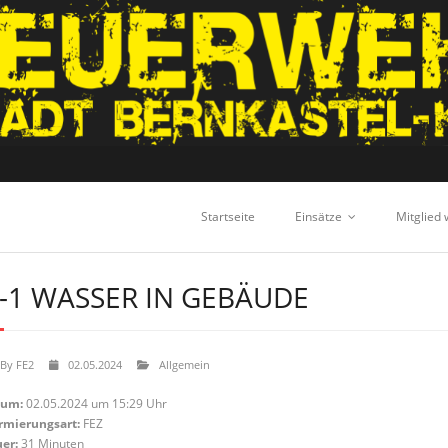
Startseite
Einsätze
Mitglied
-1 WASSER IN GEBÄUDE
By
FE2
02.05.2024
Allgemein
tum:
02.05.2024 um 15:29 Uhr
rmierungsart:
FEZ
er:
31 Minuten