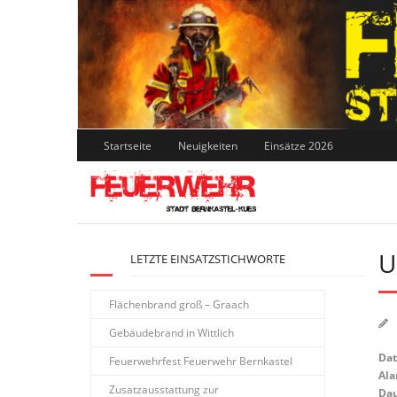
Skip
to
content
Startseite
Neuigkeiten
Einsätze 2026
U
LETZTE EINSATZSTICHWORTE
Flächenbrand groß – Graach
Gebäudebrand in Wittlich
Da
Feuerwehrfest Feuerwehr Bernkastel
Ala
Zusatzausstattung zur
Dau