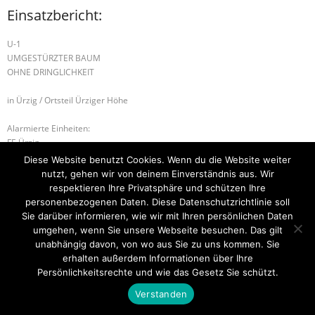
Einsatzbericht:
U-1
UMGESTÜRZTER BAUM
OHNE DRINGLICHKEIT
in Ürzig / Ortsteil Ürziger Höhe
Alarmierte Einheiten:
FF-Ürzig
Diese Website benutzt Cookies. Wenn du die Website weiter
U-2 UMGESTÜRZTER BAUM
B-3 GEBÄUDEBRAND
nutzt, gehen wir von deinem Einverständnis aus. Wir
respektieren Ihre Privatsphäre und schützen Ihre
personenbezogenen Daten. Diese Datenschutzrichtlinie soll
Sie darüber informieren, wie wir mit Ihren persönlichen Daten
umgehen, wenn Sie unsere Webseite besuchen. Das gilt
Startseite
Einsätze
Mitglied werden
Über uns
Bilder
Kontakt
unabhängig davon, von wo aus Sie zu uns kommen. Sie
erhalten außerdem Informationen über Ihre
Theme by
Think Up Themes Ltd
. Powered by
WordPress
.
Persönlichkeitsrechte und wie das Gesetz Sie schützt.
Verstanden