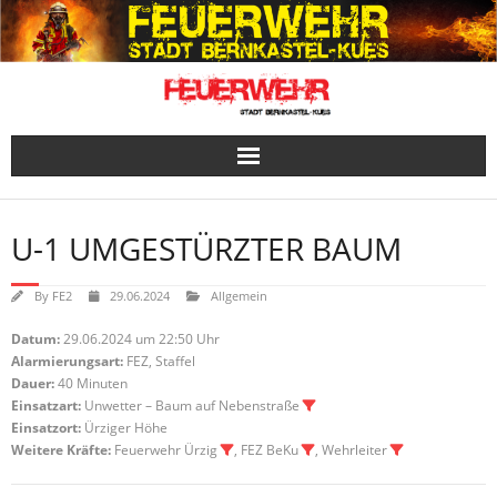
Skip
to
content
U-1 UMGESTÜRZTER BAUM
By
FE2
29.06.2024
Allgemein
Datum:
29.06.2024 um 22:50 Uhr
Alarmierungsart:
FEZ, Staffel
Dauer:
40 Minuten
Einsatzart:
Unwetter – Baum auf Nebenstraße
Einsatzort:
Ürziger Höhe
Weitere Kräfte:
Feuerwehr Ürzig
, FEZ BeKu
, Wehrleiter