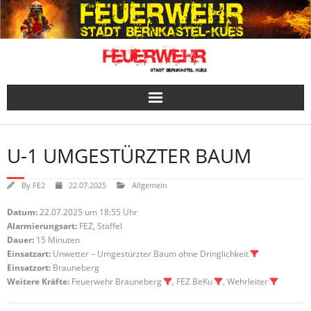
Skip
to
content
U-1 UMGESTÜRZTER BAUM
By
FE2
22.07.2025
Allgemein
Datum:
22.07.2025 um 18:55 Uhr
Alarmierungsart:
FEZ, Staffel
Dauer:
15 Minuten
Einsatzart:
Unwetter – Umgestürzter Baum ohne Dringlichkeit
Einsatzort:
Brauneberg
Weitere Kräfte:
Feuerwehr Brauneberg
, FEZ BeKu
, Wehrleiter