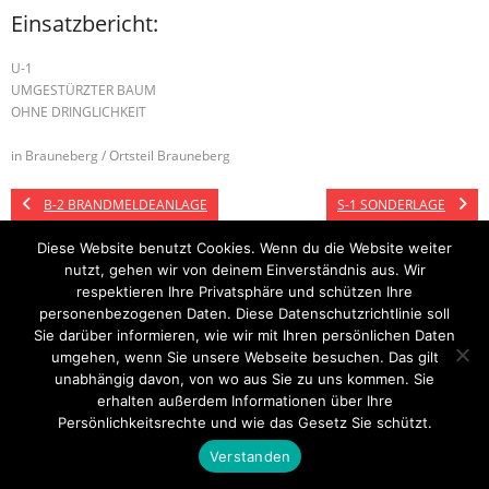
Einsatzbericht:
U-1
UMGESTÜRZTER BAUM
OHNE DRINGLICHKEIT
in Brauneberg / Ortsteil Brauneberg
B-2 BRANDMELDEANLAGE
S-1 SONDERLAGE
Diese Website benutzt Cookies. Wenn du die Website weiter
nutzt, gehen wir von deinem Einverständnis aus. Wir
respektieren Ihre Privatsphäre und schützen Ihre
Startseite
Einsätze
Mitglied werden
Über uns
Bilder
Kontakt
personenbezogenen Daten. Diese Datenschutzrichtlinie soll
Sie darüber informieren, wie wir mit Ihren persönlichen Daten
Theme by
Think Up Themes Ltd
. Powered by
WordPress
.
umgehen, wenn Sie unsere Webseite besuchen. Das gilt
unabhängig davon, von wo aus Sie zu uns kommen. Sie
erhalten außerdem Informationen über Ihre
Persönlichkeitsrechte und wie das Gesetz Sie schützt.
Verstanden