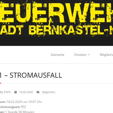
Startseite
Einsätze
Mitglied
1 – STROMAUSFALL
By
PAFE
18.02.2020
Allgemein
tum:
18.02.2020 um 10:07 Uhr
rmierungsart:
FEZ
er:
1 Stunde 58 Minuten