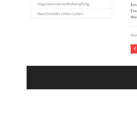
Vegetationsbrandbekämpfung
Ein
Ein
Rauchmelder retten Leben
Wei
Kei