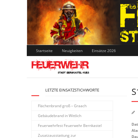
Skip
to
content
Startseite
Neuigkeiten
Einsätze 2026
S
LETZTE EINSATZSTICHWORTE
Flächenbrand groß – Graach
Gebäudebrand in Wittlich
Da
Feuerwehrfest Feuerwehr Bernkastel
Ala
Zusatzausstattung zur
Dau