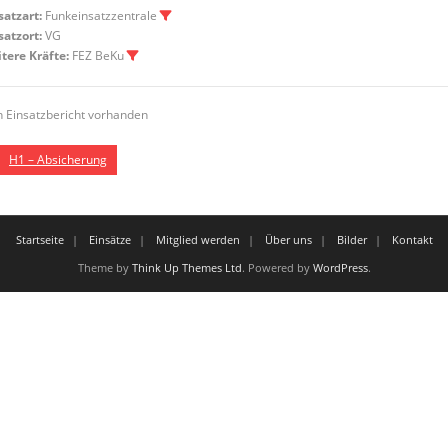
satzart:
Funkeinsatzzentrale
satzort:
VG
tere Kräfte:
FEZ BeKu
n Einsatzbericht vorhanden
H1 – Absicherung
Startseite
Einsätze
Mitglied werden
Über uns
Bilder
Kontakt
Theme by
Think Up Themes Ltd
. Powered by
WordPress
.