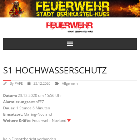
Skip
to
content
S1 HOCHWASSERSCHUTZ
By
PAFE
23.12.2020
Allgemein
Datum:
23.12.2020 um 15:56 Uhr
Alarmierungsart:
oFEZ
Dauer:
1 Stunde 6 Minuten
Einsatzort:
Maring-Noviand
Weitere Kräfte:
Feuerwehr Noviand
Kein Einsatzbericht vorhanden