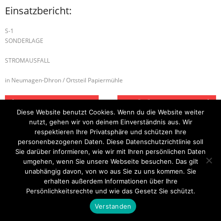
Einsatzbericht:
S-1
SONDERLAGE
STROMAUSFALL
in Neumagen-Dhron / Ortsteil Papiermühle
B-2 BRANDMELDEANLAGE
H-2 TÜR ÖFFNEN DRINGEND
Diese Website benutzt Cookies. Wenn du die Website weiter
nutzt, gehen wir von deinem Einverständnis aus. Wir
respektieren Ihre Privatsphäre und schützen Ihre
personenbezogenen Daten. Diese Datenschutzrichtlinie soll
Startseite
Einsätze
Mitglied werden
Über uns
Bilder
Kontakt
Sie darüber informieren, wie wir mit Ihren persönlichen Daten
umgehen, wenn Sie unsere Webseite besuchen. Das gilt
Theme by
Think Up Themes Ltd
. Powered by
WordPress
.
unabhängig davon, von wo aus Sie zu uns kommen. Sie
erhalten außerdem Informationen über Ihre
Persönlichkeitsrechte und wie das Gesetz Sie schützt.
Verstanden