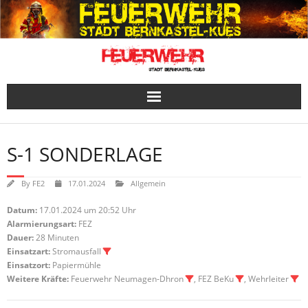
Skip
to
content
S-1 SONDERLAGE
By
FE2
17.01.2024
Allgemein
Datum:
17.01.2024 um 20:52 Uhr
Alarmierungsart:
FEZ
Dauer:
28 Minuten
Einsatzart:
Stromausfall
Einsatzort:
Papiermühle
Weitere Kräfte:
Feuerwehr Neumagen-Dhron
, FEZ BeKu
, Wehrleiter