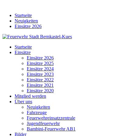
Skip
to
Startseite
content
Neuigkeiten
Einsätze 2026
Startseite
Einsätze
Einsätze 2026
Einsätze 2025
Einsätze 2024
Einsätze 2023
Einsätze 2022
Einsätze 2021
Einsätze 2020
Mitglied werden
Über uns
Neuigkeiten
Fahrzeuge
Feuerwehreinsatzzentrale
Jugendfeuerwehr
Bambini-Feuerwehr AB1
Bilder