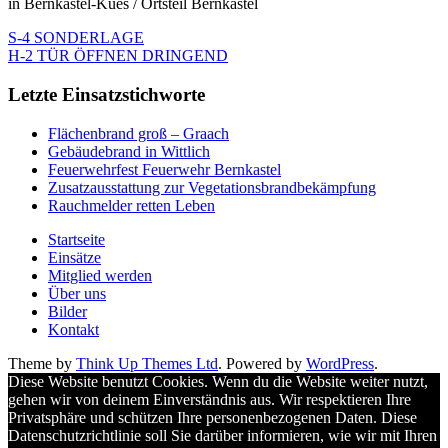
in Bernkastel-Kues / Ortsteil Bernkastel
S-4 SONDERLAGE
H-2 TÜR ÖFFNEN DRINGEND
Letzte Einsatzstichworte
Flächenbrand groß – Graach
Gebäudebrand in Wittlich
Feuerwehrfest Feuerwehr Bernkastel
Zusatzausstattung zur Vegetationsbrandbekämpfung
Rauchmelder retten Leben
Startseite
Einsätze
Mitglied werden
Über uns
Bilder
Kontakt
Theme by
Think Up Themes Ltd
. Powered by
WordPress
.
Diese Website benutzt Cookies. Wenn du die Website weiter nutzt,
gehen wir von deinem Einverständnis aus. Wir respektieren Ihre
Privatsphäre und schützen Ihre personenbezogenen Daten. Diese
Datenschutzrichtlinie soll Sie darüber informieren, wie wir mit Ihren