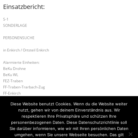
Einsatzbericht:
S-1
SONDERLAGE
PERSONENSUCHE
in Enkirch / Ortsteil Enkirch
Alarmierte Einheiten:
BeKu Drohne
BeKu WL
FEZ-Traben
FF-Traben-Trarbach-Zug
FF-Enkirch
FF-Burg/Mosel
Diese Website benutzt Cookies. Wenn du die Website weiter
Führungsstaffel-Tra-Tra
nutzt, gehen wir von deinem Einverständnis aus. Wir
RHS Führung (LK BKS-WIL)
respektieren Ihre Privatsphäre und schützen Ihre
personenbezogenen Daten. Diese Datenschutzrichtlinie soll
B-2 RAUCHWARNMELDER
B-2 BRANDMELDEANLAGE
Sie darüber informieren, wie wir mit Ihren persönlichen Daten
umgehen, wenn Sie unsere Webseite besuchen. Das gilt