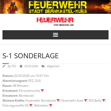
Skip
to
content
S-1 SONDERLAGE
By
FE2
02.03.2026
Allgemein
Datum:
02.03.2026 um 16:57 Uhr
Alarmierungsart:
FEZ, ZUG
Dauer:
48 Minuten
Einsatzart:
Personensuche
Einsatzort:
Bernkastel
Weitere Kräfte:
Feuerwehr Bernkastel
, Feuerwehr Kues
, FEZ BeKu
,
Führungsstaffel VG
, Wehrleiter