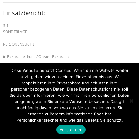
Einsatzbericht:
S-1
SONDERLAGE
PERSONENSUCHE
in Bernkastel-Kues / Ortsteil Bernkastel
Alarmierte Einheiten:
Diese Website benutzt Cookies. Wenn du die Website weiter
BeKu WL
nutzt, gehen wir von deinem Einverständnis aus. Wir
respektieren Ihre Privatsphäre und schützen Ihre
B-2 BRANDMELDEANLAGE
H-3 HÖHEN-, TIEFENRETTUNG
personenbezogenen Daten. Diese Datenschutzrichtlinie soll
Sie darüber informieren, wie wir mit Ihren persönlichen Daten
umgehen, wenn Sie unsere Webseite besuchen. Das gilt
unabhängig davon, von wo aus Sie zu uns kommen. Sie
erhalten außerdem Informationen über Ihre
Startseite
Einsätze
Mitglied werden
Über uns
Bilder
Kontakt
Persönlichkeitsrechte und wie das Gesetz Sie schützt.
Theme by
Think Up Themes Ltd
. Powered by
WordPress
.
Verstanden