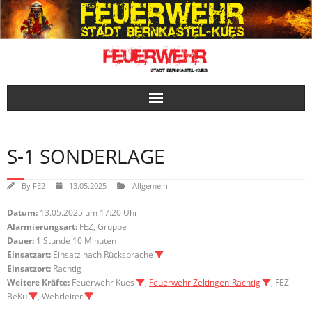
Skip
to
content
S-1 SONDERLAGE
By
FE2
13.05.2025
Allgemein
Datum:
13.05.2025 um 17:20 Uhr
Alarmierungsart:
FEZ, Gruppe
Dauer:
1 Stunde 10 Minuten
Einsatzart:
Einsatz nach Rücksprache
Einsatzort:
Rachtig
Weitere Kräfte:
Feuerwehr Kues
,
Feuerwehr Zeltingen-Rachtig
, FEZ
BeKu
, Wehrleiter