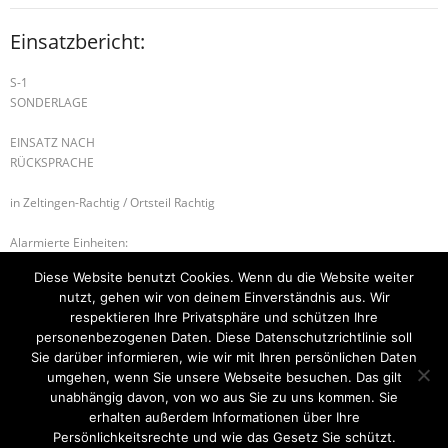
Einsatzbericht:
S-1
SONDERLAGE
EINSATZ NACH
RÜCKSPRACHE
in Zeltingen-Rachtig / Ortsteil Rachtig
Alarmierte Einheiten:
FEZ-Kues
Diese Website benutzt Cookies. Wenn du die Website weiter
FF-Zeltingen-Rachtig-Gruppe
nutzt, gehen wir von deinem Einverständnis aus. Wir
BeKu WL
respektieren Ihre Privatsphäre und schützen Ihre
personenbezogenen Daten. Diese Datenschutzrichtlinie soll
H-2 PERSON IN ZWANGSLAGE
H-3 HÖHEN-, TIEFENRETTUNG
Sie darüber informieren, wie wir mit Ihren persönlichen Daten
umgehen, wenn Sie unsere Webseite besuchen. Das gilt
unabhängig davon, von wo aus Sie zu uns kommen. Sie
erhalten außerdem Informationen über Ihre
Startseite
Einsätze
Mitglied werden
Über uns
Bilder
Persönlichkeitsrechte und wie das Gesetz Sie schützt.
Kontakt