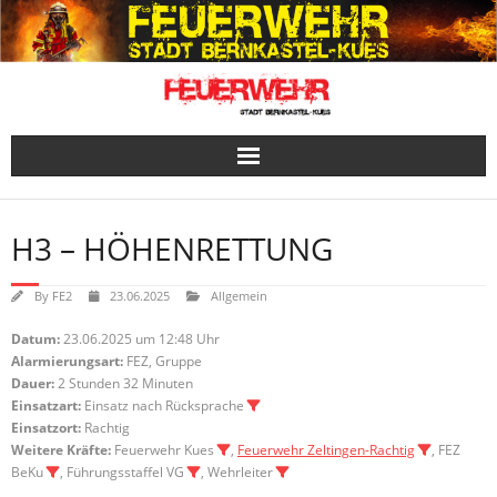
Skip
to
content
H3 – HÖHENRETTUNG
By
FE2
23.06.2025
Allgemein
Datum:
23.06.2025 um 12:48 Uhr
Alarmierungsart:
FEZ, Gruppe
Dauer:
2 Stunden 32 Minuten
Einsatzart:
Einsatz nach Rücksprache
Einsatzort:
Rachtig
Weitere Kräfte:
Feuerwehr Kues
,
Feuerwehr Zeltingen-Rachtig
, FEZ
BeKu
, Führungsstaffel VG
, Wehrleiter