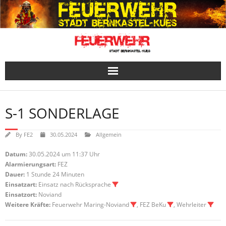
Skip
to
content
S-1 SONDERLAGE
By
FE2
30.05.2024
Allgemein
Datum:
30.05.2024 um 11:37 Uhr
Alarmierungsart:
FEZ
Dauer:
1 Stunde 24 Minuten
Einsatzart:
Einsatz nach Rücksprache
Einsatzort:
Noviand
Weitere Kräfte:
Feuerwehr Maring-Noviand
, FEZ BeKu
, Wehrleiter