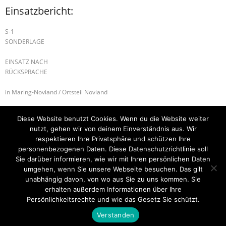
Einsatzbericht:
S-1
SONDERLAGE
EINSATZ NACH
RÜCKSPRACHE
in Maring-Noviand / Ortsteil Noviand
Alarmierte Einheiten:
Diese Website benutzt Cookies. Wenn du die Website weiter
FF-Maring-Noviand
nutzt, gehen wir von deinem Einverständnis aus. Wir
respektieren Ihre Privatsphäre und schützen Ihre
S-1 SONDERLAGE
G-1 AUSLAUFENDE BETRIEBSSTOFFE
personenbezogenen Daten. Diese Datenschutzrichtlinie soll
Sie darüber informieren, wie wir mit Ihren persönlichen Daten
umgehen, wenn Sie unsere Webseite besuchen. Das gilt
unabhängig davon, von wo aus Sie zu uns kommen. Sie
erhalten außerdem Informationen über Ihre
Startseite
Einsätze
Mitglied werden
Über uns
Bilder
Persönlichkeitsrechte und wie das Gesetz Sie schützt.
Kontakt
Verstanden
Theme by
Think Up Themes Ltd
. Powered by
WordPress
.