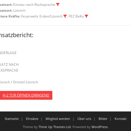
satzart:
Einsatz nach Rücksprache
satzort:
Lösnich
tere Kräfte:
Feuerwehr Erden/Lösnich
, FEZ BeKu
nsatzbericht:
NDERLAGE
NSATZ NACH
CKSPRACHE
ösnich / Ortsteil Lösnich
H-2 TÜR ÖFFNEN DRINGEND
Startseite
Einsätze
Mitglied werden
Über uns
Bilder
Kontakt
Theme by
Think Up Themes Ltd
. Powered by
WordPress
.