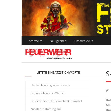
Skip
to
content
Startseite
Neuigkeiten
Einsätze 2026
S
LETZTE EINSATZSTICHWORTE
Flächenbrand groß – Graach
Gebäudebrand in Wittlich
Da
Feuerwehrfest Feuerwehr Bernkastel
Ala
Zusatzausstattung zur
Dau