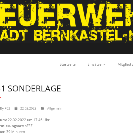
Startseite
Einsätze
Mitglied
-1 SONDERLAGE
By
FE2
22.02.2022
Allgemein
tum:
22.02.2022 um 17:46 Uhr
rmierungsart:
oFEZ
er:
39 Minuten