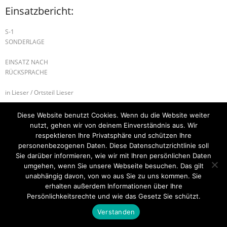
Einsatzbericht:
S-1
SONDERLAGE
EINSATZ NACH
RÜCKSPRACHE
in Lieser / Ortsteil Lieser
H-1 TIERRETTUNG
B-2 BRANDMELDEANLAGE
Diese Website benutzt Cookies. Wenn du die Website weiter
nutzt, gehen wir von deinem Einverständnis aus. Wir
respektieren Ihre Privatsphäre und schützen Ihre
personenbezogenen Daten. Diese Datenschutzrichtlinie soll
Sie darüber informieren, wie wir mit Ihren persönlichen Daten
Startseite
Einsätze
Mitglied werden
Über uns
Bilder
Kontakt
umgehen, wenn Sie unsere Webseite besuchen. Das gilt
unabhängig davon, von wo aus Sie zu uns kommen. Sie
Theme by
Think Up Themes Ltd
. Powered by
WordPress
.
erhalten außerdem Informationen über Ihre
Persönlichkeitsrechte und wie das Gesetz Sie schützt.
Verstanden