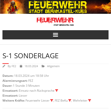
Skip
to
content
S-1 SONDERLAGE
By
FE2
18.03.2024
Allgemein
Datum:
18.03.2024 um 18:58 Uhr
Alarmierungsart:
FEZ
Dauer:
1 Stunde 3 Minuten
Einsatzart:
Einsatz nach Rücksprache
Einsatzort:
Lieser
Weitere Kräfte:
Feuerwehr Lieser
, FEZ BeKu
, Wehrleiter