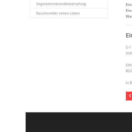
Vegetationsbrandbekämpfung
Ein
Ein
Rauchmelder retten Leben
Wei
Ei
S-1
SO
EI
RÜ
in 