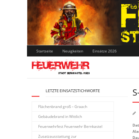
Skip
to
content
Startseite
Neuigkeiten
Einsätze 2026
S
LETZTE EINSATZSTICHWORTE
Flächenbrand groß – Graach
Gebäudebrand in Wittlich
Da
Feuerwehrfest Feuerwehr Bernkastel
Ala
Zusatzausstattung zur
Dau