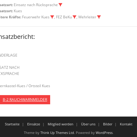
satzart:
Einsatz nach Rücksprache
satzort:
Kues
tere Kräfte:
Feuerwehr Kues
, FEZ BeKu
, Wehrleiter
nsatzbericht:
NDERLAGE
NSATZ NACH
CKSPRACHE
Bernkastel-Kues / Ortsteil Kues
B-2 RAUCHWARNMELDER
Startseite
Einsätze
Mitglied werden
Über uns
Bilder
Kontakt
Theme by
Think Up Themes Ltd
. Powered by
WordPress
.