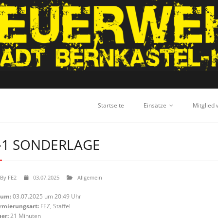
Startseite
Einsätze
Mitglied
-1 SONDERLAGE
By
FE2
03.07.2025
Allgemein
tum:
03.07.2025 um 20:49 Uhr
rmierungsart:
FEZ, Staffel
er:
21 Minuten