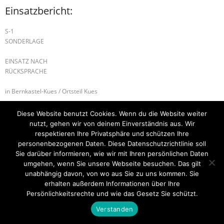
Einsatzbericht:
S-1
SONDERLAGE
EINSATZ NACH
RÜCKSPRACHE
in Bernkastel-Kues / Ortsteil Kues
S1 – SONDERLAGE
S-1 SONDERLAGE
Diese Website benutzt Cookies. Wenn du die Website weiter
nutzt, gehen wir von deinem Einverständnis aus. Wir
respektieren Ihre Privatsphäre und schützen Ihre
personenbezogenen Daten. Diese Datenschutzrichtlinie soll
Sie darüber informieren, wie wir mit Ihren persönlichen Daten
Startseite
Einsätze
Mitglied werden
Über uns
Bilder
Kontakt
umgehen, wenn Sie unsere Webseite besuchen. Das gilt
unabhängig davon, von wo aus Sie zu uns kommen. Sie
Theme by
Think Up Themes Ltd
. Powered by
WordPress
.
erhalten außerdem Informationen über Ihre
Persönlichkeitsrechte und wie das Gesetz Sie schützt.
Verstanden