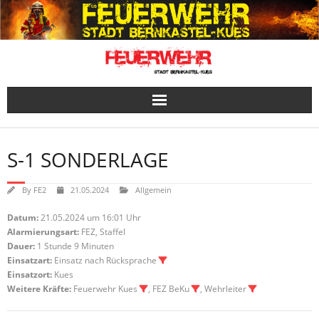
Skip
to
content
S-1 SONDERLAGE
By
FE2
21.05.2024
Allgemein
Datum:
21.05.2024 um 16:01 Uhr
Alarmierungsart:
FEZ, Staffel
Dauer:
1 Stunde 9 Minuten
Einsatzart:
Einsatz nach Rücksprache
Einsatzort:
Kues
Weitere Kräfte:
Feuerwehr Kues
, FEZ BeKu
, Wehrleiter