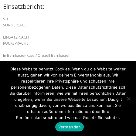
Einsatzbericht:
S-1
SONDERLAGE
EINSATZ NACH
RÜCKSPRACHE
in Bernkastel-Kues / Ortsteil Bernkastel
B-2 BRANDMELDEANLAGE
S1 – Einsatz nach Rücksprache
Diese Website benutzt Cookies. Wenn du die Website weiter
nutzt, gehen wir von deinem Einverständnis aus. Wir
respektieren Ihre Privatsphäre und schützen Ihre
personenbezogenen Daten. Diese Datenschutzrichtlinie soll
Sie darüber informieren, wie wir mit Ihren persönlichen Daten
Startseite
Einsätze
Mitglied werden
Über uns
Bilder
Kontakt
umgehen, wenn Sie unsere Webseite besuchen. Das gilt
unabhängig davon, von wo aus Sie zu uns kommen. Sie
Theme by
Think Up Themes Ltd
. Powered by
WordPress
.
erhalten außerdem Informationen über Ihre
Persönlichkeitsrechte und wie das Gesetz Sie schützt.
Verstanden