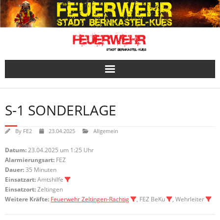
Skip
to
content
S-1 SONDERLAGE
By
FE2
23.04.2025
Allgemein
Datum:
23.04.2025 um 1:25 Uhr
Alarmierungsart:
FEZ
Dauer:
35 Minuten
Einsatzart:
Amtshilfe
Einsatzort:
Zeltingen
Weitere Kräfte:
Feuerwehr Zeltingen-Rachtig
, FEZ BeKu
, Wehrleiter