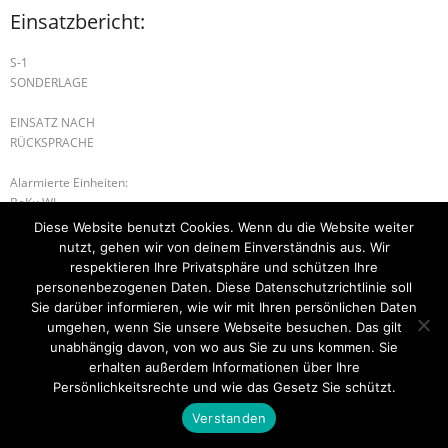
Einsatzbericht:
S-1
SONDERLAGE
EINSATZ NACH
RÜCKSPRACHE
Alarmierte Einheiten:
BeKu WL
Diese Website benutzt Cookies. Wenn du die Website weiter
B-1 BRANDNACHSCHAU
H-2 TÜR ÖFFNEN DRINGEND
nutzt, gehen wir von deinem Einverständnis aus. Wir
respektieren Ihre Privatsphäre und schützen Ihre
personenbezogenen Daten. Diese Datenschutzrichtlinie soll
Sie darüber informieren, wie wir mit Ihren persönlichen Daten
umgehen, wenn Sie unsere Webseite besuchen. Das gilt
Startseite
Einsätze
Mitglied werden
Über uns
Bilder
Kontakt
unabhängig davon, von wo aus Sie zu uns kommen. Sie
erhalten außerdem Informationen über Ihre
Theme by
Think Up Themes Ltd
. Powered by
WordPress
.
Persönlichkeitsrechte und wie das Gesetz Sie schützt.
Verstanden