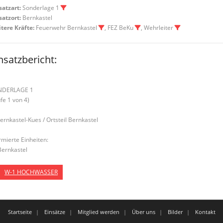
satzart:
Sonderlage 1
satzort:
Bernkastel
tere Kräfte:
Feuerwehr Bernkastel
, FEZ BeKu
, Wehrleiter
nsatzbericht:
NDERLAGE 1
ufe 1 von 4)
Bernkastel-Kues / Ortsteil Bernkastel
rmierte Einheiten:
Bernkastel
W-1 HOCHWASSER
Startseite
Einsätze
Mitglied werden
Über uns
Bilder
Kontakt