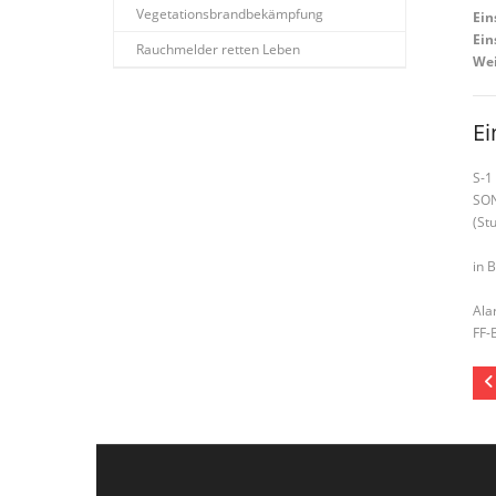
Vegetationsbrandbekämpfung
Ein
Ein
Rauchmelder retten Leben
Wei
Ei
S-1
SO
(St
in 
Ala
FF-