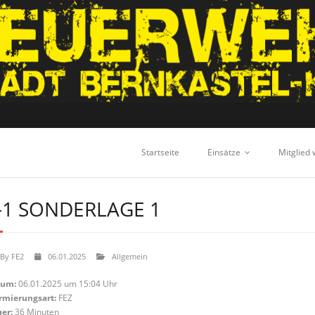
Startseite
Einsätze
Mitglied
-1 SONDERLAGE 1
By
FE2
06.01.2025
Allgemein
tum:
06.01.2025 um 15:04 Uhr
rmierungsart:
FEZ
er:
36 Minuten