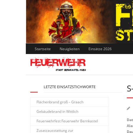
Skip
to
content
Startseite
Neuigkeiten
Einsätze 2026
S
LETZTE EINSATZSTICHWORTE
Flächenbrand groß – Graach
Gebäudebrand in Wittlich
Da
Feuerwehrfest Feuerwehr Bernkastel
Ala
Zusatzausstattung zur
Dau