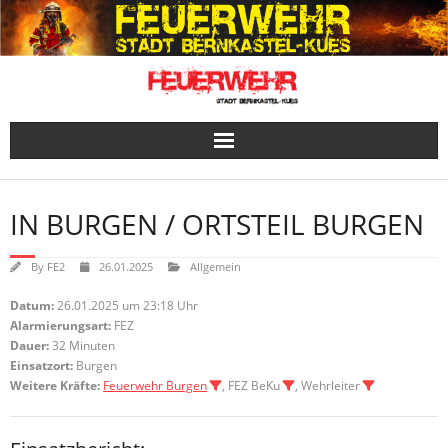
Skip
to
content
IN BURGEN / ORTSTEIL BURGEN
By
FE2
26.01.2025
Allgemein
Datum:
26.01.2025 um 23:18 Uhr
Alarmierungsart:
FEZ
Dauer:
32 Minuten
Einsatzort:
Burgen
Weitere Kräfte:
Feuerwehr Burgen
, FEZ BeKu
, Wehrleiter