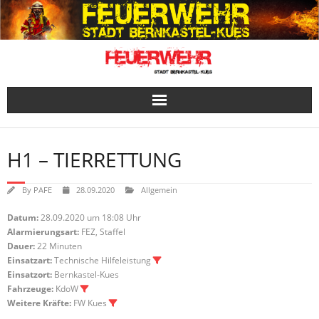
Skip
to
content
H1 – TIERRETTUNG
By
PAFE
28.09.2020
Allgemein
Datum:
28.09.2020 um 18:08 Uhr
Alarmierungsart:
FEZ, Staffel
Dauer:
22 Minuten
Einsatzart:
Technische Hilfeleistung
Einsatzort:
Bernkastel-Kues
Fahrzeuge:
KdoW
Weitere Kräfte:
FW Kues