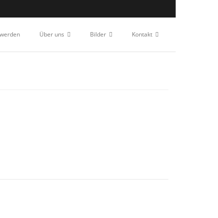
 werden
Über uns
Bilder
Kontakt