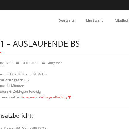
Startseite
Einsätze
Mitglied
1 – AUSLAUFENDE BS
By
PAFE
31.07.2020
Allgemein
tum:
31.07.2020 um 14:39 Uhr
rmierungsart:
FEZ
er:
41 Minuten
satzort:
Zeltingen-Rachtig
tere Kräfte:
Feuerwehr Zeltingen-Rachtig
nsatzbericht:
orplatzer bei Kleintransporter