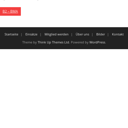
B2 – BMA
Startseite
Einsätze
Mitglied werden
Über uns
Bilder
Kontakt
Theme by
Think Up Themes Ltd
. Powered by
WordPress
.