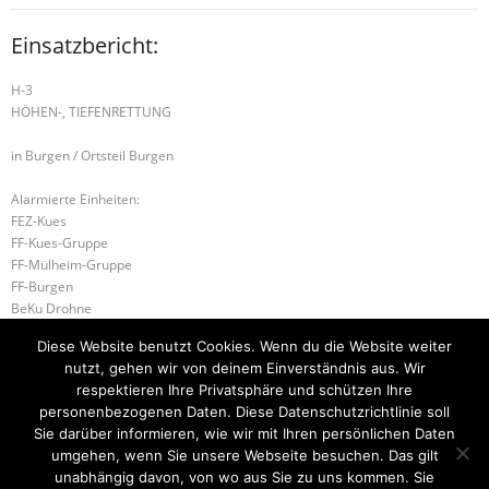
Einsatzbericht:
H-3
HÖHEN-, TIEFENRETTUNG
in Burgen / Ortsteil Burgen
Alarmierte Einheiten:
FEZ-Kues
FF-Kues-Gruppe
FF-Mülheim-Gruppe
FF-Burgen
BeKu Drohne
BeKu WL
Diese Website benutzt Cookies. Wenn du die Website weiter
BKI (LK BKS-WIL)
nutzt, gehen wir von deinem Einverständnis aus. Wir
ILtS-Trier-Lagedienstführer
respektieren Ihre Privatsphäre und schützen Ihre
personenbezogenen Daten. Diese Datenschutzrichtlinie soll
B-2 BRANDMELDEANLAGE
G-1 ÖLSPUR
Sie darüber informieren, wie wir mit Ihren persönlichen Daten
umgehen, wenn Sie unsere Webseite besuchen. Das gilt
unabhängig davon, von wo aus Sie zu uns kommen. Sie