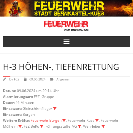
Skip
to
content
H-3 HÖHEN-, TIEFENRETTUNG
By
FE2
09.06.2024
Allgemein
Datum:
09.06.2024 um 20:14 Uhr
Alarmierungsart:
FEZ, Gruppe
Dauer:
46 Minuten
Einsatzart:
Gleitschirmflieger
Einsatzort:
Burgen
Weitere Kräfte:
Feuerwehr Burgen
, Feuerwehr Kues
, Feuerwehr
Mülheim
, FEZ BeKu
, Führungsstaffel VG
, Wehrleiter